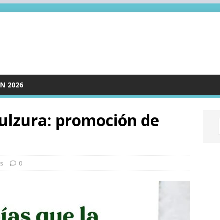
N 2026
ulzura: promoción de
as
0