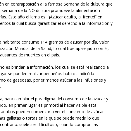
ión en contraposición a la famosa Semana de la dulzura que
 La semana de la NO dulzura promueve la alimentación
ías. Este año el lema es “¡Azúcar oculto, al frente!” en
entos la cual busca garantizar el derecho a la información y
a habitante consume 114 gramos de azúcar por día, valor
zación Mundial de la Salud, lo cual trae aparejado con él,
ausantes de muertes en el país.
o es brindar la información, los cual se está realizando a
ar se pueden realizar pequeños hábitos indicó la
sumo de gaseosas, poner menos azúcar a las infusiones y
.
sta, para cambiar el paradigma del consumo de la azúcar y
do, en primer lugar es primordial hacer visible esta
os adultos pueden comenzar a ver el consumo de azúcar
nas galletas o tortas en la que se puede medir lo que
contrario: suele ser dificultoso, cuando compran las