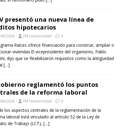
V presentó una nueva línea de
ditos hipotecarios
/06/2026
FM Universidad
0
ograma Raíces ofrece financiación para construir, ampliar o
cionar viviendas.El vicepresidente del organismo, Pablo
ni, dijo que se flexibilizaron requisitos como la antigüedad
al
[…]
Gobierno reglamentó los puntos
trales de la reforma laboral
/06/2026
FM Universidad
0
e los aspectos centrales de la reglamentación de la
ma laboral está vinculado al artículo 52 de la Ley de
ato de Trabajo (LCT),
[…]