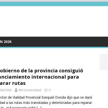
N 2026
gobierno de la provincia consiguió
anciamiento internacional para
arar rutas
/06/2026
FM Universidad
0
rector de Vialidad Provincial Exequiel Donda dijo que se dará
idad a las rutas más transitadas y deterioradas para reparar.
s, el funcionario pidió
[…]