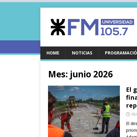
HOME
NOTICIAS
PROGRAMACIÓ
Mes:
junio 2026
El 
fin
rep
05
El di
prior
Ademá