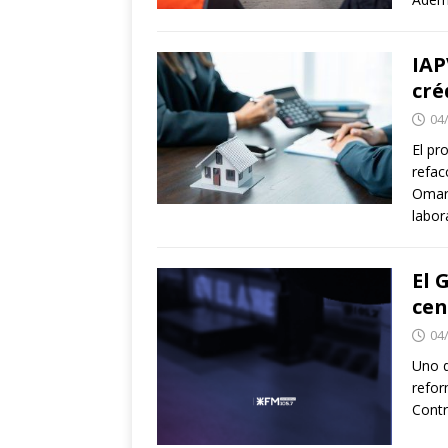
IAP
cré
04
El pr
refac
Omari
labor
El 
cen
04
Uno d
refor
Contr